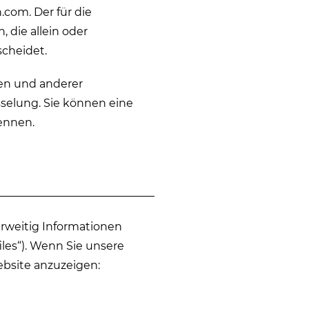
h.com. Der für die
 die allein oder
cheidet.
en und anderer
sselung. Sie können eine
kennen.
erweitig Informationen
iles“). Wenn Sie unsere
ebsite anzuzeigen: