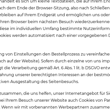
andelt es sich um kleine Textdateien, die auf Ihrem E
h dem Ende der Browser-Sitzung, also nach Schließen 
verbleiben auf Ihrem Endgerät und ermöglichen uns ode
 Ihren Browser beim nächsten Besuch wiederzuerkennen 
diese im individuellen Umfang bestimmte Nutzerinform
okies werden automatisiert nach einer vorgegebenen Da
ng von Einstellungen den Bestellprozess zu vereinfachen
uch auf der Website). Sofern durch einzelne von uns im
t die Verarbeitung gemäß Art. 6 Abs. 1 lit. b DSGVO en
 Wahrung unserer berechtigten Interessen an der bestmö
tiven Ausgestaltung des Seitenbesuchs.
sammen, die uns helfen, unser Internetangebot für Sie
 bei Ihrem Besuch unserer Website auch Cookies von P
rn). Wenn wir mit vorbenannten Werbepartnern zusamme