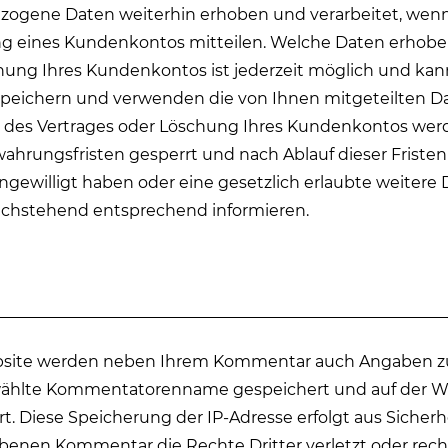
ezogene Daten weiterhin erhoben und verarbeitet, wenn 
ng eines Kundenkontos mitteilen. Welche Daten erhobe
chung Ihres Kundenkontos ist jederzeit möglich und kan
r speichern und verwenden die von Ihnen mitgeteilten D
g des Vertrages oder Löschung Ihres Kundenkontos wer
hrungsfristen gesperrt und nach Ablauf dieser Fristen g
eingewilligt haben oder eine gesetzlich erlaubte weite
nachstehend entsprechend informieren.
bsite werden neben Ihrem Kommentar auch Angaben z
hlte Kommentatorenname gespeichert und auf der Webs
rt. Diese Speicherung der IP-Adresse erfolgt aus Siche
ebenen Kommentar die Rechte Dritter verletzt oder recht