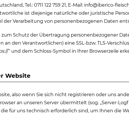
chland, Tel.: 0711 122 759 21, E-Mail: info@iberico-fleisc
liche ist diejenige natürliche oder juristische Person,
l der Verarbeitung von personenbezogenen Daten ents
nd zum Schutz der Übertragung personenbezogener Dat
gen an den Verantwortlichen) eine SSL-bzw. TLS-Verschlü
ps://“ und dem Schloss-Symbol in Ihrer Browserzeile er
er Website
ite, also wenn Sie sich nicht registrieren oder uns and
Browser an unseren Server übermittelt (sog. „Server-Logf
die für uns technisch erforderlich sind, um Ihnen die W