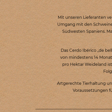
Mit unseren Lieferanten v
Umgang mit den Schweinen
Südwesten Spaniens. Mas
Das Cerdo Ibérico „de be
von mindestens 14 Monate
pro Hektar Weideland is
Folg
Artgerechte Tierhaltung u
Voraussetzungen fü