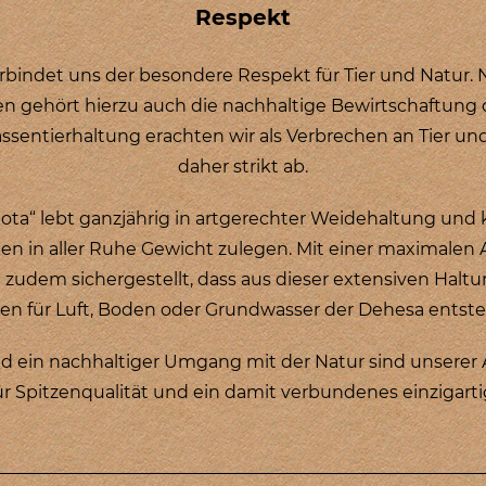
Respekt
erbindet uns der besondere Respekt für Tier und Natur.
 gehört hierzu auch die nachhaltige Bewirtschaftung
sentierhaltung erachten wir als Verbrechen an Tier un
daher strikt ab.
llota“ lebt ganzjährig in artgerechter Weidehaltung und
n in aller Ruhe Gewicht zulegen. Mit einer maximalen 
t zudem sichergestellt, dass aus dieser extensiven Halt
en für Luft, Boden oder Grundwasser der Dehesa entst
nd ein nachhaltiger Umgang mit der Natur sind unserer
r Spitzenqualität und ein damit verbundenes einzigarti