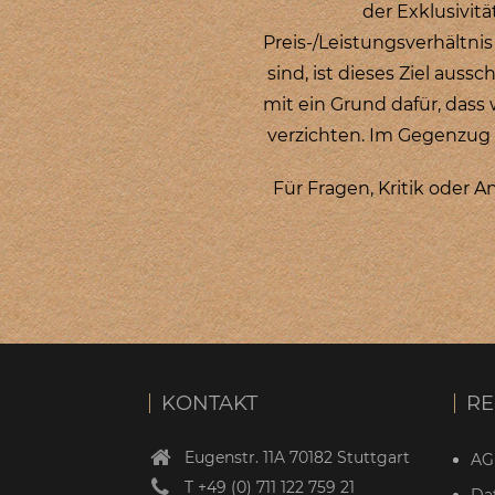
der Exklusivit
Preis-/Leistungsverhältni
sind, ist dieses Ziel auss
mit ein Grund dafür, das
verzichten.
Im Gegenzug da
Für Fragen, Kritik ode
KONTAKT
RE
Eugenstr. 11A 70182 Stuttgart
AG
T
+49 (0) 711 122 759 21