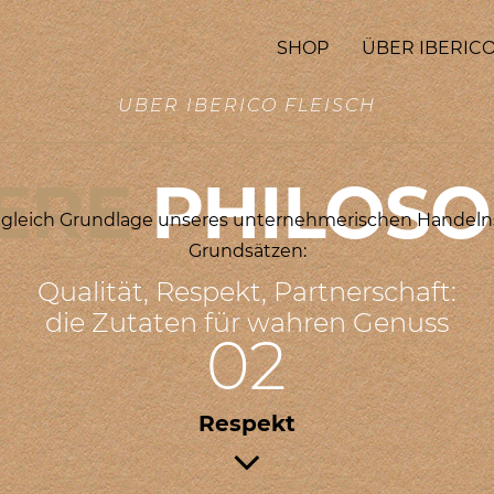
SHOP
ÜBER IBERICO
ÜBER IBERICO FLEISCH
ERE
PHILOSO
ugleich Grundlage unseres unternehmerischen Handelns is
Grundsätzen:
Qualität, Respekt, Partnerschaft:
die Zutaten für wahren Genuss
02
Respekt