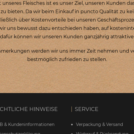
ät unseres Fleisches ist es unser Ziel, unseren Kunden d
s zu bieten. Da wir beim Einkauf in puncto Qualität zu 
chließlich über Kostenvorteile bei unseren Geschäftsproze
s wir uns bewusst dazu entschieden haben,
auf kostenin
für können wir unseren Kunden ganzjährig attraktive u
r Anmerkungen werden wir uns immer Zeit nehmen und 
bestmöglich zufrieden zu stellen
.
CHTLICHE HINWEISE
SERVICE
B & Kundeninformationen
Verpackung & Versand