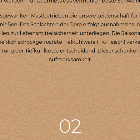
t werden – für Gourmets das vermutlich beste Schweinef
gewählten Mastbetrieben die unsere Leidenschaft für fe
nießen. Das Schlachten der Tiere erfolgt ausnahmslos in
len zur Lebensmittelsicherheit unterliegen. Die Saisona
ießlich schockgefrostete Tiefkühlware (TK-Fleisch) verka
altung der Tiefkühlkette entscheidend. Dieser schenke
Aufmerksamkeit.
02