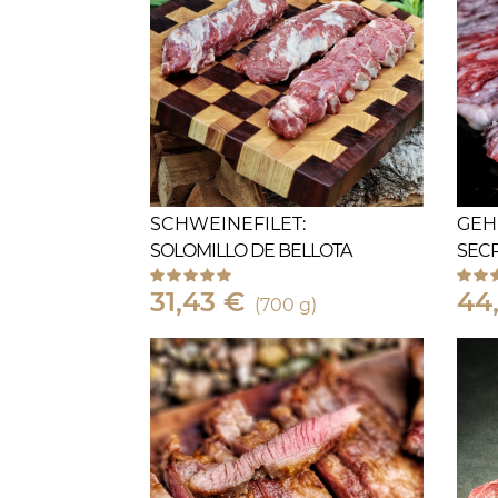
SCHWEINEFILET:
GEH
SOLOMILLO DE BELLOTA
SECR
31,43 €
44
(700 g)