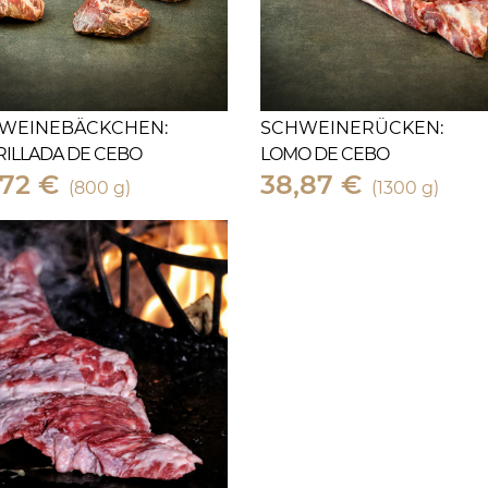
WEINEBÄCKCHEN:
SCHWEINERÜCKEN:
RILLADA DE CEBO
LOMO DE CEBO
,72 €
38,87 €
(800 g)
(1300 g)