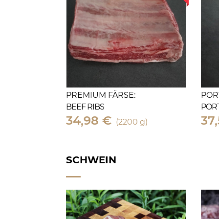
PREMIUM FÄRSE:
POR
BEEF RIBS
POR
34,98 €
37
(2200 g)
SCHWEIN