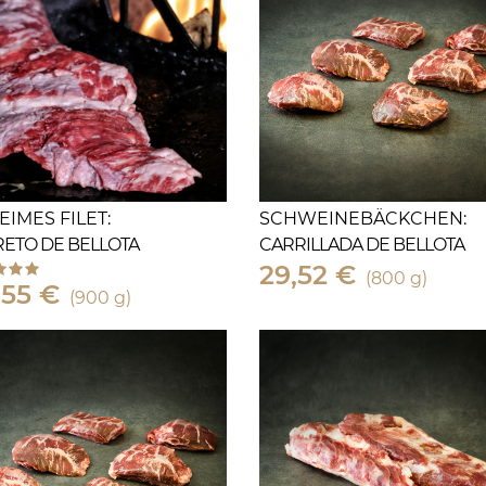
EIMES FILET:
SCHWEINEBÄCKCHEN:
ETO DE BELLOTA
CARRILLADA DE BELLOTA
29,52 €
(800 g)
,55 €
(900 g)