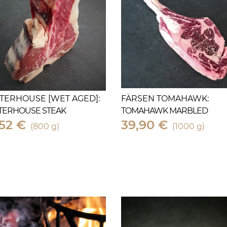
TERHOUSE [WET AGED]:
FÄRSEN TOMAHAWK:
TERHOUSE STEAK
TOMAHAWK MARBLED
,52 €
39,90 €
(800 g)
(1000 g)