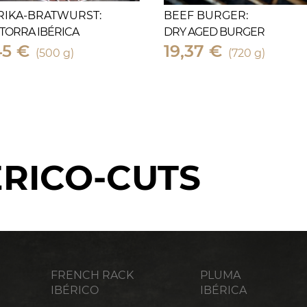
RIKA-BRATWURST:
BEEF BURGER:
TORRA IBÉRICA
DRY AGED BURGER
45 €
19,37 €
(500 g)
(720 g)
ERICO-CUTS
FRENCH RACK
PLUMA
IBÉRICO
IBÉRICA