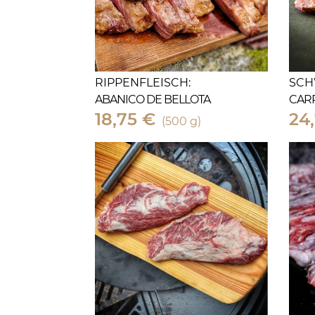
RIPPENFLEISCH:
SCH
ABANICO DE BELLOTA
CAR
18,75 €
24
(500 g)