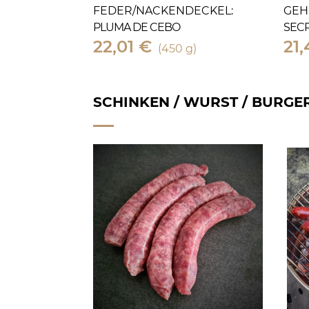
FEDER/NACKENDECKEL:
GEH
PLUMA DE CEBO
SEC
22,01 €
21,
(450 g)
SCHINKEN / WURST / BURGE