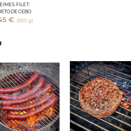
EIMES FILET:
RETO DE CEBO
45 €
(500 g)
R