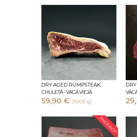
DRY AGED RUMPSTEAK:
DRY
CHULETA - VACA VIEJA
VACA
59,90 €
29,
(1000 g)
ANGEBOT