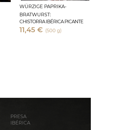
WÜRZIGE PAPRIKA-
BRATWURST:
CHISTORRA IBÉRICA PICANTE
11,45 €
(500 g)
PRESA
IBÉRICA