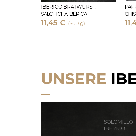
IBÉRICO BRATWURST:
PAP
SALCHICHA IBÉRICA
CHIS
11,45 €
11,
(500 g)
UNSERE
IB
SOLOMILLO
IBÉRICO