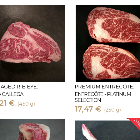
 AGED RIB EYE:
PREMIUM ENTRECÔTE:
 GALLEGA
ENTRECÔTE - PLATINUM
SELECTION
21 €
(450 g)
17,47 €
(250 g)
AN