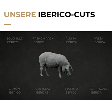
UNSERE
IBERICO-CUTS
SOLOMILLO
FRENCH RACK
PLUMA
PRESA
IBÉRICO
IBÉRICO
IBÉRICA
IBÉRICA
JAMÓN
COSTILLAS
SECRETO
CARRILLADA
IBÉRICO
IBÉRICAS
IBÉRICO
IBÉRICA