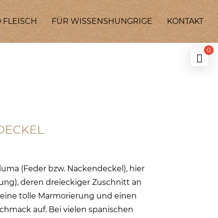
 FLEISCH
FÜR WISSENSHUNGRIGE
KONTAKT
0
DECKEL
luma (Feder bzw. Nackendeckel), hier
tung), deren dreieckiger Zuschnitt an
t eine tolle Marmorierung und einen
chmack auf. Bei vielen spanischen