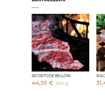
SECRETO DE BELLOTA
SOLO
44,55 €
31,
(900 g)