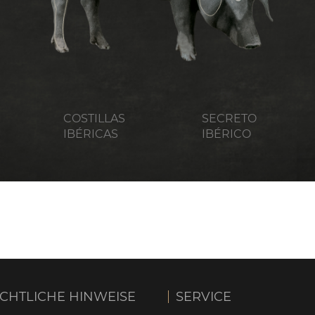
COSTILLAS
SECRETO
IBÉRICAS
IBÉRICO
CHTLICHE HINWEISE
SERVICE