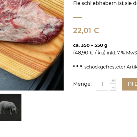
Fleischliebhabern ist sie d
22,01 €
ca. 350 – 550 g
(
48,90 €
/ kg)
inkl. 7 % MwS
* * *
schockgefrosteter Artik
Menge:
IN